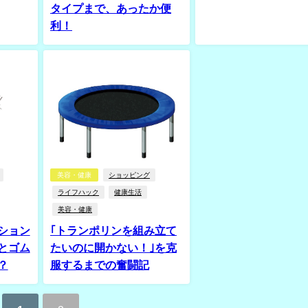
タイプまで、あったか便
利！
美容・健康
ショッピング
ライフハック
健康生活
美容・健康
ション
｢トランポリンを組み立て
とゴム
たいのに開かない！｣を克
？
服するまでの奮闘記