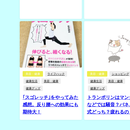
美容・健康
ライフハック
美容・健康
ショッピング
健康生活
美容・健康
健康生活
美容・健康
健康グッズ
健康グッズ
｢スゴレッチ｣をやってみた
トランポリンはマン
感想。反り腰への効果にも
などでは騒音？バネ
期待大！
式どっち？疲れるの