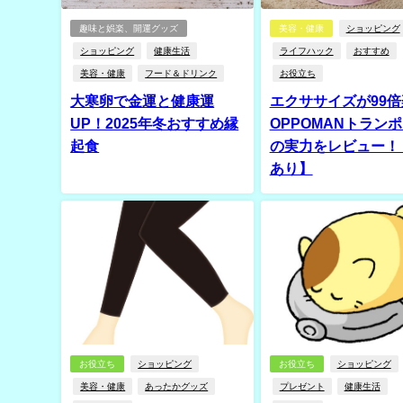
趣味と娯楽、開運グッズ
美容・健康
ショッピング
ショッピング
健康生活
ライフハック
おすすめ
美容・健康
フード＆ドリンク
お役立ち
大寒卵で金運と健康運
エクササイズが99倍
UP！2025年冬おすすめ縁
OPPOMANトラン
起食
の実力をレビュー！
あり】
お役立ち
ショッピング
お役立ち
ショッピング
美容・健康
あったかグッズ
プレゼント
健康生活