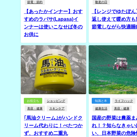
節電・節約
敬老の日
【あったかインナー】おす
【レンジでゆたぽん
すめのラパサ(Lapasa)イ
返し使えて暖め方も
ンナーは使いこなせば冬の
節電しながら快適睡
お供に
お役立ち
ショッピング
知識と本
ライフハック
美容・健康
スキンケア
健康生活
美容・健康
｢馬油クリーム｣がハンドク
国産の野菜は農薬ま
リーム代わりに！べたつか
れ！？知らなきゃい
ず、おすすめ二重丸
い、日本野菜の危険