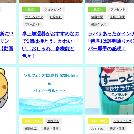
お役立ち
ショッピング
お役立ち
プレゼント
ライフハック
お役立ち
健康生活
美容・健康
プレゼント
健康グッズ
楽に!?
卓上加湿器がおすすめなの
ラパサあったかイン
ポリン
で1個は持とう。かわい
｢特厚｣は評判通りか!
【動画
い、おしゃれ、多機能と
パー厚手の感想！
色々！
美容・健康
お役立ち
美容・健康
ショッピング
健康生活
美容・健康
おすすめ
美容・健康