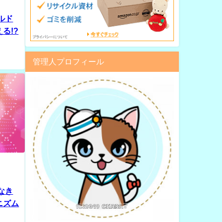
ルド
る!?
管理人プロフィール
なき
ニズム