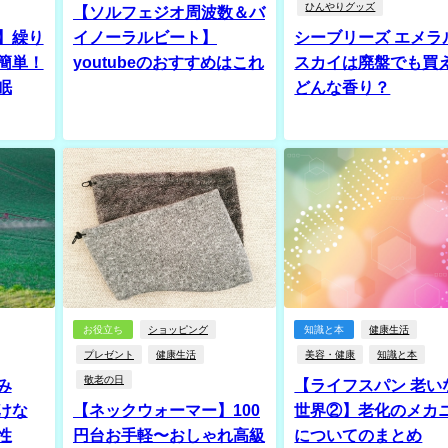
ひんやりグッズ
【ソルフェジオ周波数＆バ
】繰り
イノーラルビート】
シーブリーズ エメラ
簡単！
youtubeのおすすめはこれ
スカイは廃盤でも買え
眠
どんな香り？
お役立ち
ショッピング
知識と本
健康生活
プレゼント
健康生活
美容・健康
知識と本
敬老の日
み
【ライフスパン 老い
けな
【ネックウォーマー】100
世界②】老化のメカ
性
円台お手軽〜おしゃれ高級
についてのまとめ