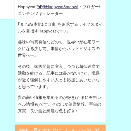
Happycat (
@Happycat3meow
)：ブロガー/
コンテンツキュレーター
｢まじめ(本気)に自由｣を追求するライフスタイ
ルを目指すHappycatです♪」
趣味の写真発信などのち、世界中が在宅ワー
クになる少し前、事情からネットビジネスの
世界へ—。
その後、家族問題に突入しつつも超低速度で
活動を続ける。記事には書かないけど、境遇
が近く理解しやすい人とも応援しあいたいな
と思っています。
質の高い情報を集めるのが好き(たまに有料レ
ベル情報も)です。そのほか健康情報、宇宙の
真実、良い曲と綺麗な色も好き♪
物価上昇が進む前に、いまから少しず