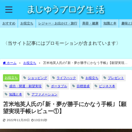
おすすめ
お役立ち
レジャー・お出かけ・旅行
美容・健康
知識と本
趣味と
〈当サイト記事にはプロモーションが含まれています〉
ホーム
お役立ち
苫米地英人氏の｢新・夢が勝手にかなう手帳｣【願望実現手
帳レビュー①】
お役立ち
ショッピング
ライフハック
お役立ち
プレゼント
成功・開運・願望実現
ポータブル
目標達成
ビジネス本
知識と本
アファメーション
苫米地英人氏の｢新・夢が勝手にかなう手帳｣【願
望実現手帳レビュー①】
2022年11月20日
13分31秒