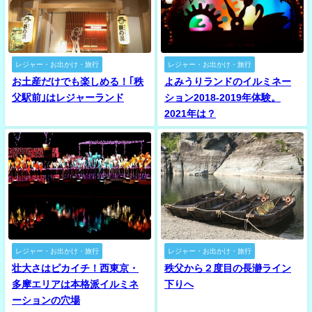
レジャー・お出かけ・旅行
レジャー・お出かけ・旅行
お土産だけでも楽しめる！｢秩
よみうりランドのイルミネー
父駅前｣はレジャーランド
ション2018-2019年体験。
2021年は？
レジャー・お出かけ・旅行
レジャー・お出かけ・旅行
壮大さはピカイチ！西東京・
秩父から２度目の長瀞ライン
多摩エリアは本格派イルミネ
下りへ
ーションの穴場