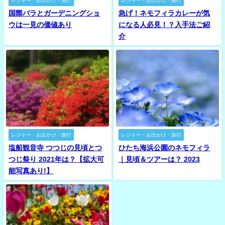
レジャー・お出かけ・旅行
レジャー・お出かけ・旅行
国際バラとガーデニングショ
急げ！ネモフィラカレーが気
ウは一見の価値あり
になる人必見！？入手法ご紹
介
レジャー・お出かけ・旅行
レジャー・お出かけ・旅行
塩船観音寺 つつじの見頃とつ
ひたち海浜公園のネモフィラ
つじ祭り 2021年は？【拡大可
｜見頃＆ツアーは？ 2023
能写真あり!】