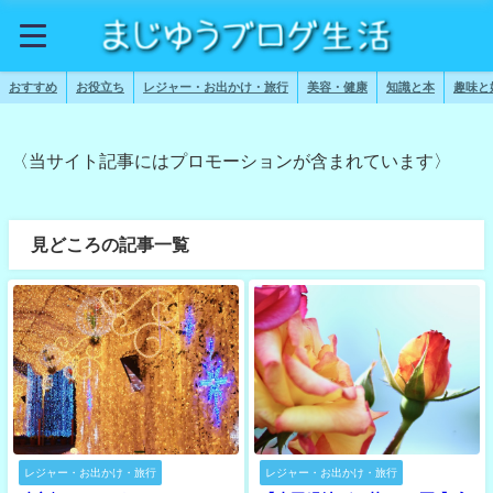
おすすめ
お役立ち
レジャー・お出かけ・旅行
美容・健康
知識と本
趣味と
〈当サイト記事にはプロモーションが含まれています〉
見どころの記事一覧
レジャー・お出かけ・旅行
レジャー・お出かけ・旅行