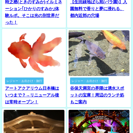
時之栖(ときのすみか)イルミネ
【生田緑地ばら苑(バラ園)】入
ーション｢ひかりのすみか｣体
園無料で香りと夢に浸れる、
験ルポ。そこは光の別世界だ
都内近郊の穴場
った！
レジャー・お出かけ・旅行
レジャー・お出かけ・旅行
アートアクアリウム日本橋は
谷保天満宮の界隈は湧水スポ
いつまで？→リニューアル後
ットの宝庫！周辺のランチ処
は常時オープン！
もご案内