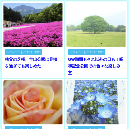
レジャー・お出かけ・旅行
レジャー・お出かけ・旅行
秩父の芝桜、羊山公園は見頃
GW期間もそれ以外の日も！昭
を過ぎても楽しめた
和記念公園での色々な楽しみ
方